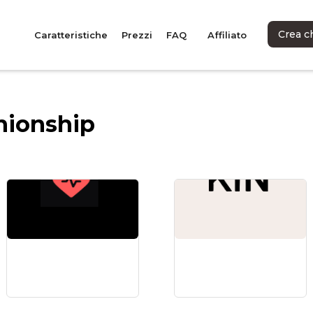
Crea c
Caratteristiche
Prezzi
FAQ
Affiliato
nionship