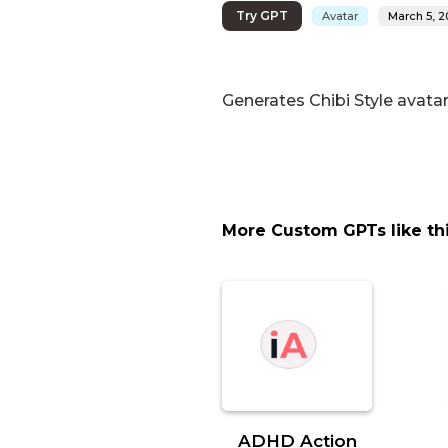
Try GPT
Avatar
March 5, 
Generates Chibi Style avatar
More Custom GPTs like th
ADHD Action