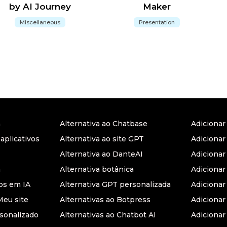
by AI Journey
Maker
Miscellaneous
Presentation
a
Alternativa ao Chatbase
Adiciona
 aplicativos
Alternativa ao site GPT
Adicionar
Alternativa ao DanteAI
Adiciona
a
Alternativa botânica
Adiciona
s em IA
Alternativa GPT personalizada
Adicionar
Meu site
Alternativas ao Botpress
Adiciona
sonalizado
Alternativas ao Chatbot AI
Adicionar