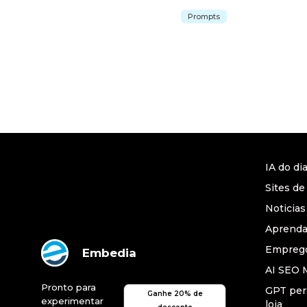
Prompts
IA do di
Sites de
Noticias
Aprend
Emprego
Embedia
AI SEO 
Pronto para
GPT per
Ganhe 20% de
experimentar
loja